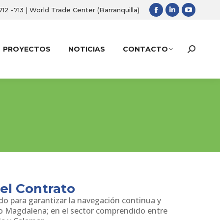
 712 -713 | World Trade Center (Barranquilla)
Facebook
Linkedin
YouTub
page
page
page
opens
opens
opens
PROYECTOS
NOTICIAS
CONTACTO
Search:
in
in
in
new
new
new
window
window
window
el Contrato
o para garantizar la navegación continua y
ío Magdalena; en el sector comprendido entre