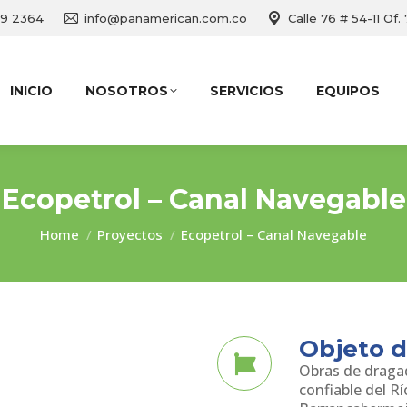
69 2364
info@panamerican.com.co
Calle 76 # 54-11 Of.
INICIO
NOSOTROS
SERVICIOS
EQUIPOS
Ecopetrol – Canal Navegable
You are here:
Home
Proyectos
Ecopetrol – Canal Navegable
Objeto d
Obras de dragad
confiable del R