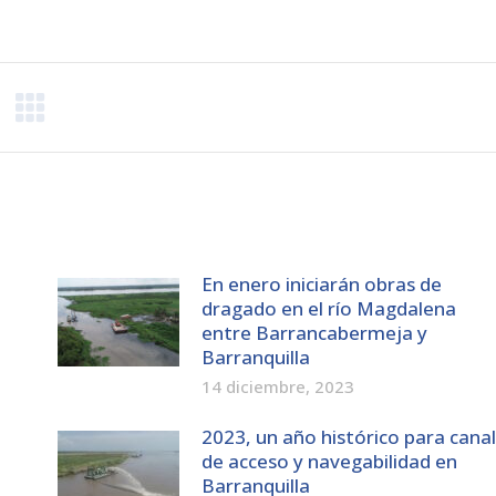
on
on
on
Pinterest
Facebook
LinkedIn
En enero iniciarán obras de
l
dragado en el río Magdalena
entre Barrancabermeja y
Barranquilla
14 diciembre, 2023
2023, un año histórico para canal
de acceso y navegabilidad en
Barranquilla