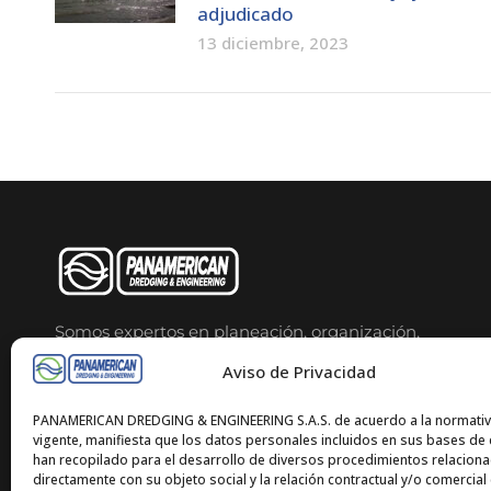
adjudicado
13 diciembre, 2023
Somos expertos en planeación, organización,
dirección, ejecución y control de proyectos de
ingeniería, obras hidráulicas, y levantamiento del
Aviso de Privacidad
relieve de superficies del terreno.
PANAMERICAN DREDGING & ENGINEERING S.A.S. de acuerdo a la normati
vigente, manifiesta que los datos personales incluidos en sus bases de
han recopilado para el desarrollo de diversos procedimientos relacion
directamente con su objeto social y la relación contractual y/o comercial