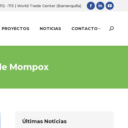
 712 -713 | World Trade Center (Barranquilla)
Facebook
Linkedin
YouTub
page
page
page
opens
opens
opens
PROYECTOS
NOTICIAS
CONTACTO
Search:
in
in
in
new
new
new
window
window
window
 de Mompox
Últimas Noticias