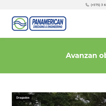
(+575) 3 
Avanzan o
Dragados