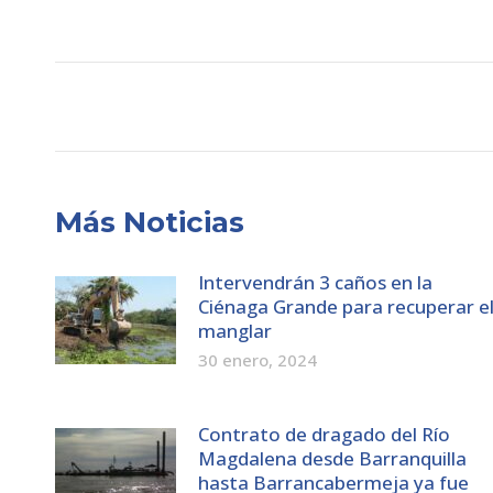
on
X
Post
navigation
Más Noticias
Intervendrán 3 caños en la
Ciénaga Grande para recuperar e
manglar
30 enero, 2024
Contrato de dragado del Río
Magdalena desde Barranquilla
hasta Barrancabermeja ya fue