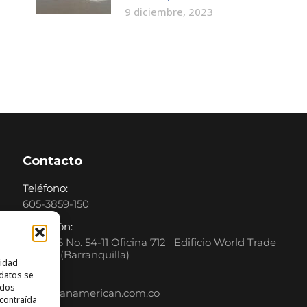
9 diciembre, 2023
Contacto
Teléfono:
605-3859-150
Dirección:
Calle 76 No. 54-11 Oficina 712 Edificio World Trade
Center (Barranquilla)
vidad
 datos se
Correo:
ados
info@panamerican.com.co
 contraída