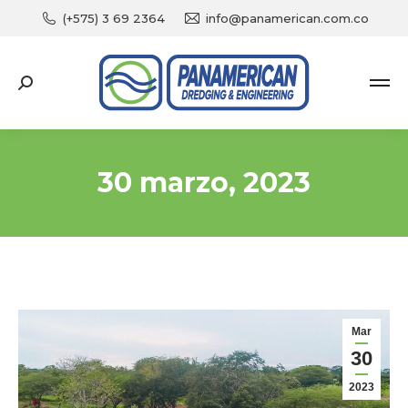
(+575) 3 69 2364
info@panamerican.com.co
Search:
30 marzo, 2023
You are here:
Mar
30
2023