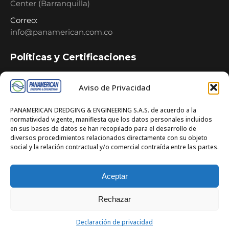
Center (Barranquilla)
Correo:
info@panamerican.com.co
Políticas y Certificaciones
Política de Tratamiento de Datos
Aviso de Privacidad
Política HSEQ
PANAMERICAN DREDGING & ENGINEERING S.A.S. de acuerdo a la
Política de Seguridad Vial
normatividad vigente, manifiesta que los datos personales incluidos
en sus bases de datos se han recopilado para el desarrollo de
Política de Seguridad Acuática
diversos procedimientos relacionados directamente con su objeto
social y la relación contractual y/o comercial contraída entre las partes.
Política de de Prevención Consumo SPA
Certificaciones ISO
Aceptar
Rechazar
© Panamerican Dredging & Engineering 2026. Todos los
Declaración de privacidad
derechos reservados.