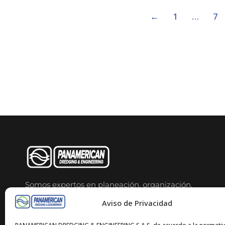
←
1
…
7
Somos expertos en planeación, organización,
dirección, ejecución y control de proyectos de
ingeniería, obras hidráulicas, y levantamiento del
Aviso de Privacidad
relieve de superficies del terreno.