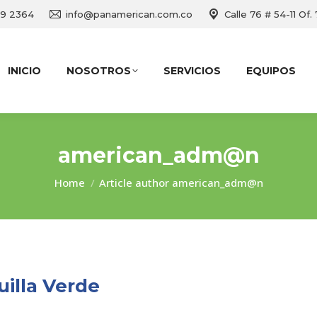
69 2364
info@panamerican.com.co
Calle 76 # 54-11 Of.
INICIO
NOSOTROS
SERVICIOS
EQUIPOS
american_adm@n
You are here:
Home
Article author american_adm@n
illa Verde