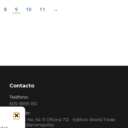
8
9
10
11
→
Contacto
Teléfono:
605-3859-150
Dirección:
Calle 76 No. 54-11 Oficina 712 Edificio World Trade
Center (Barranquilla)