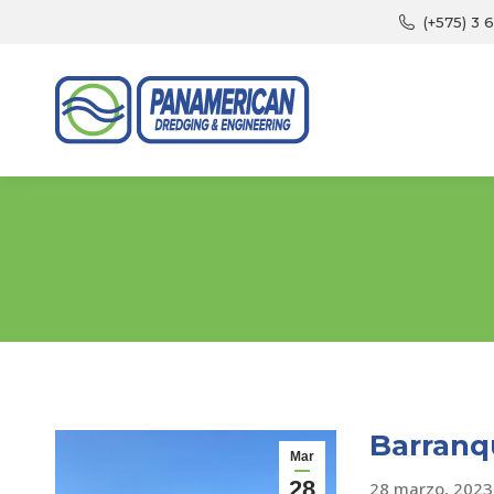
(+575) 3 
Barranqu
Mar
28
28 marzo, 2023