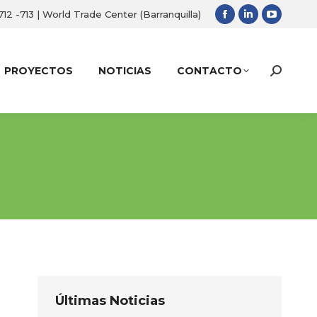
 712 -713 | World Trade Center (Barranquilla)
Facebook
Linkedin
YouTub
page
page
page
opens
opens
opens
PROYECTOS
NOTICIAS
CONTACTO
Search:
in
in
in
new
new
new
window
window
window
Últimas Noticias